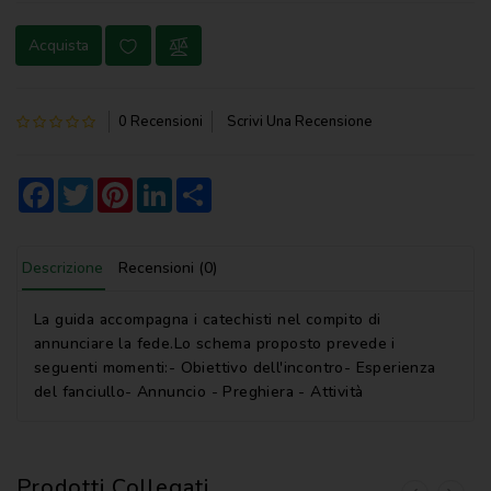
NOVENA
Acquista
PERGAMENE
PREGHIERE
0 Recensioni
Scrivi Una Recensione
REGISTRI
PARROCCHIALI
Facebook
Twitter
Pinterest
LinkedIn
Share
S.
SCRITTURA
Descrizione
Recensioni (0)
SPIRITUALITA'
La guida accompagna i catechisti nel compito di
STORIA
annunciare la fede.Lo schema proposto prevede i
seguenti momenti:- Obiettivo dell'incontro- Esperienza
VARIE
del fanciullo- Annuncio - Preghiera - Attività
VARIE
PER
BAMBINI
Prodotti Collegati