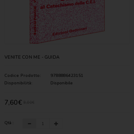
CATECHISMI
COMMENTI
-
LITURGIA
COMMENTI
-
S.
SCRITTURA
VENITE CON ME - GUIDA
DOCUMENTI
Codice Prodotto:
9788886423151
LITURGIA
Disponibilità:
Disponibile
MARIOLOGIA
7,60€
8,00€
MEDITAZIONE
MUSICA
E
Qtà :
CANTI