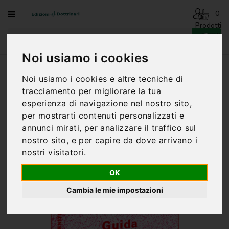
Menu
0
Prodotti
- 0,00€
AVVENTO
-
Noi usiamo i cookies
NATALE
Home
VENITE CON ME - GUIDA
Noi usiamo i cookies e altre tecniche di
BENEDIZIONI
tracciamento per migliorare la tua
DELLA
esperienza di navigazione nel nostro sito,
FAMIGLIA
per mostrarti contenuti personalizzati e
BIOGRAFIA
annunci mirati, per analizzare il traffico sul
nostro sito, e per capire da dove arrivano i
CARTONCINI
nostri visitatori.
PREGHIERE
OK
CATECHESI
Cambia le mie impostazioni
CATECHESI
SACRAMENTALE