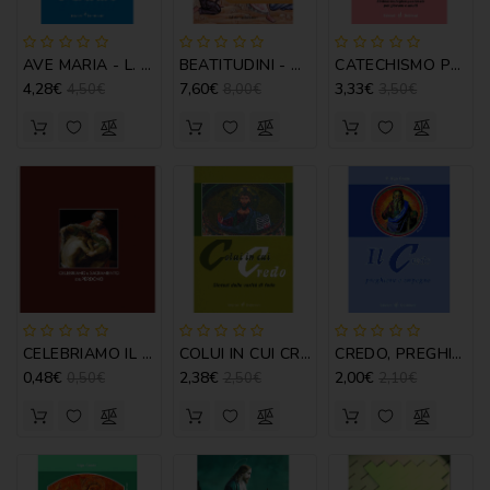
CATECHISMI
COMMENTI
AVE MARIA - L. CALABRETTA
BEATITUDINI - M. DE ROSA
CATECHISMO PRIMARIO DEI SACRAMENTI
-
4,28€
7,60€
3,33€
LITURGIA
4,50€
8,00€
3,50€
COMMENTI
-
S.
SCRITTURA
DOCUMENTI
LITURGIA
MARIOLOGIA
CELEBRIAMO IL SACRAMENTO DEL PERDONO
COLUI IN CUI CREDO
CREDO, PREGHIERA E IMPEGNO
0,48€
2,38€
2,00€
0,50€
2,50€
2,10€
MEDITAZIONE
MUSICA
E
CANTI