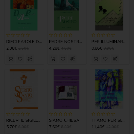
NOVENA
PERGAMENE
PREGHIERE
DIECI PAROLE D'AMORE
PADRE NOSTRO - L. CALABRETTA
PER ILLUMINARE IL CAMMINO
REGISTRI
2,38€
4,28€
0,86€
2,50€
4,50€
0,90€
PARROCCHIALI
S.
SCRITTURA
SPIRITUALITA'
STORIA
VARIE
VARIE
RICEVI IL SIGILLO DELLO SPIRITO SANTO
SIAMO CHIESA
TI AMO PER SEMPRE
PER
5,70€
7,60€
11,40€
6,00€
8,00€
12,00€
BAMBINI