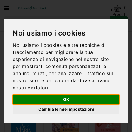
Menu
0
Prodotti
- 0,00€
AVVENTO
-
Noi usiamo i cookies
NATALE
Home
CATECHESI
CATECHESI ADULTI
Noi usiamo i cookies e altre tecniche di
BENEDIZIONI
tracciamento per migliorare la tua
DELLA
esperienza di navigazione nel nostro sito,
FAMIGLIA
per mostrarti contenuti personalizzati e
BIOGRAFIA
Ordinamento:
annunci mirati, per analizzare il traffico sul
nostro sito, e per capire da dove arrivano i
CARTONCINI
Mostra:
nostri visitatori.
PREGHIERE
OK
CATECHESI
Cambia le mie impostazioni
CATECHESI
SACRAMENTALE