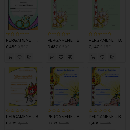
NOVENA
PERGAMENE
PREGHIERE
PERGAMENE - ANNIVERSARIO MATRIM. MOD. B
PERGAMENE - BATTESIMO MOD. A
PERGAMENE - BATTESIMO MOD. A
REGISTRI
0,48€
0,48€
0,14€
0,50€
0,50€
0,15€
PARROCCHIALI
S.
SCRITTURA
SPIRITUALITA'
STORIA
VARIE
VARIE
PERGAMENE - BATTESIMO MOD. B
PERGAMENE - BATTESIMO MOD. C
PERGAMENE - BATTESIMO MOD. C
PER
0,48€
0,67€
0,48€
0,50€
0,70€
0,50€
BAMBINI