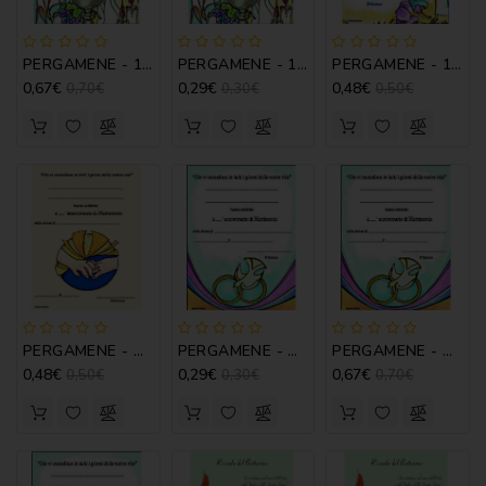
CATECHISMI
COMMENTI
PERGAMENE - 1A COMUNIONE MOD. C
PERGAMENE - 1A COMUNIONE MOD. C
PERGAMENE - 1A RICONCILIAZIONE MOD. B
-
0,67€
0,29€
0,48€
LITURGIA
0,70€
0,30€
0,50€
COMMENTI
-
S.
SCRITTURA
DOCUMENTI
LITURGIA
MARIOLOGIA
PERGAMENE - ANNIVERSARIO MATRIM. MOD. A
PERGAMENE - ANNIVERSARIO MATRIM. MOD. B
PERGAMENE - ANNIVERSARIO MATRIM. MOD. B
0,48€
0,29€
0,67€
0,50€
0,30€
0,70€
MEDITAZIONE
MUSICA
E
CANTI