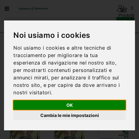
Menu
0
Prodotti
- 0,00€
AVVENTO
-
Noi usiamo i cookies
NATALE
Home
PERGAMENE
Noi usiamo i cookies e altre tecniche di
BENEDIZIONI
tracciamento per migliorare la tua
DELLA
esperienza di navigazione nel nostro sito,
FAMIGLIA
per mostrarti contenuti personalizzati e
BIOGRAFIA
Ordinamento:
annunci mirati, per analizzare il traffico sul
nostro sito, e per capire da dove arrivano i
CARTONCINI
Mostra:
nostri visitatori.
PREGHIERE
OK
CATECHESI
Cambia le mie impostazioni
CATECHESI
SACRAMENTALE