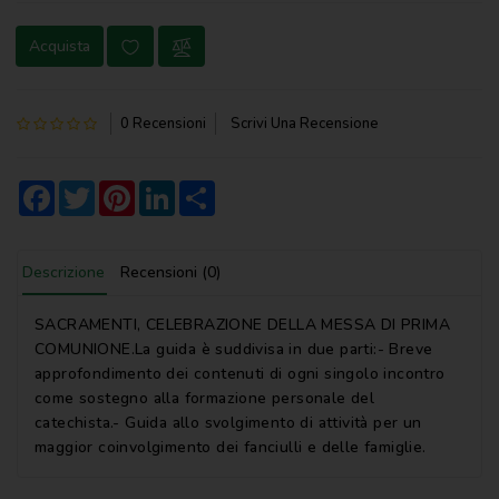
NOVENA
Acquista
PERGAMENE
PREGHIERE
0 Recensioni
Scrivi Una Recensione
REGISTRI
PARROCCHIALI
Facebook
Twitter
Pinterest
LinkedIn
Share
S.
SCRITTURA
Descrizione
Recensioni (0)
SPIRITUALITA'
SACRAMENTI, CELEBRAZIONE DELLA MESSA DI PRIMA
STORIA
COMUNIONE.La guida è suddivisa in due parti:- Breve
approfondimento dei contenuti di ogni singolo incontro
VARIE
come sostegno alla formazione personale del
catechista.- Guida allo svolgimento di attività per un
VARIE
maggior coinvolgimento dei fanciulli e delle famiglie.
PER
BAMBINI