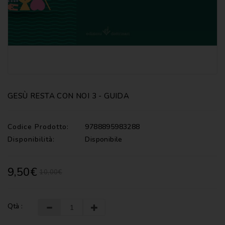
CATECHISMI
COMMENTI
-
LITURGIA
COMMENTI
-
S.
SCRITTURA
GESÙ RESTA CON NOI 3 - GUIDA
DOCUMENTI
Codice Prodotto:
9788895983288
LITURGIA
Disponibilità:
Disponibile
MARIOLOGIA
9,50€
10,00€
MEDITAZIONE
MUSICA
E
Qtà :
CANTI