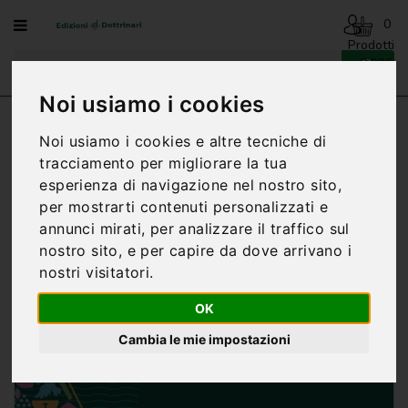
Menu
0
Prodotti
- 0,00€
AVVENTO
-
Noi usiamo i cookies
NATALE
Home
GESÙ RESTA CON NOI 3 - GUIDA
Noi usiamo i cookies e altre tecniche di
BENEDIZIONI
tracciamento per migliorare la tua
DELLA
esperienza di navigazione nel nostro sito,
FAMIGLIA
per mostrarti contenuti personalizzati e
BIOGRAFIA
annunci mirati, per analizzare il traffico sul
nostro sito, e per capire da dove arrivano i
CARTONCINI
nostri visitatori.
PREGHIERE
OK
CATECHESI
Cambia le mie impostazioni
CATECHESI
SACRAMENTALE