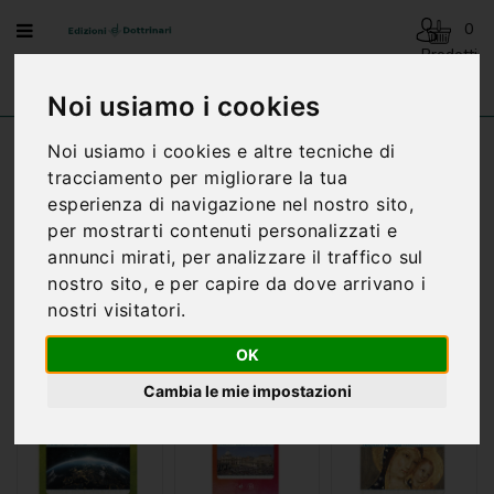
Menu
0
Prodotti
- 0,00€
AVVENTO
Noi usiamo i cookies
-
NATALE
Noi usiamo i cookies e altre tecniche di
Home
SPIRITUALITA'
tracciamento per migliorare la tua
BENEDIZIONI
DELLA
esperienza di navigazione nel nostro sito,
FAMIGLIA
per mostrarti contenuti personalizzati e
annunci mirati, per analizzare il traffico sul
BIOGRAFIA
Ordinamento:
nostro sito, e per capire da dove arrivano i
nostri visitatori.
CARTONCINI
Mostra:
PREGHIERE
OK
CATECHESI
Cambia le mie impostazioni
CATECHESI
SACRAMENTALE