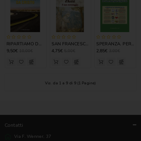
NOVENA
PERGAMENE
PREGHIERE
RIPARTIAMO DA CRISTO - M. ARAMINI
SAN FRANCESCO D'ASSISI - IL SUO MESSAGGIO
SPERANZA. PER VIVERE NELLA GIOIA - R. LUPI
REGISTRI
9,50€
4,75€
2,85€
10,00€
5,00€
3,00€
PARROCCHIALI
S.
SCRITTURA
Vis. da 1 a 9 di 9 (1 Pagine)
SPIRITUALITA'
STORIA
VARIE
VARIE
Contatti
PER
BAMBINI
Via F. Wenner, 37