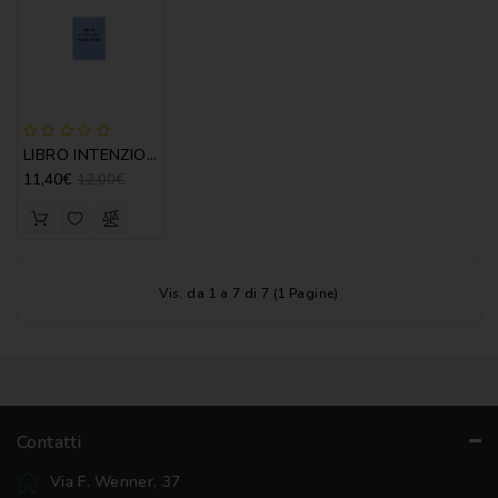
NOVENA
PERGAMENE
PREGHIERE
LIBRO INTENZIONI SANTE MESSE
REGISTRI
11,40€
12,00€
PARROCCHIALI
S.
SCRITTURA
Vis. da 1 a 7 di 7 (1 Pagine)
SPIRITUALITA'
STORIA
VARIE
VARIE
Contatti
PER
BAMBINI
Via F. Wenner, 37