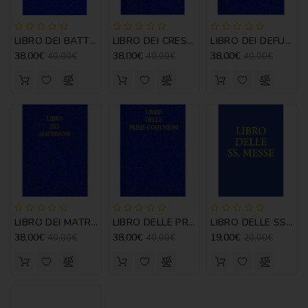
CATECHISMI
COMMENTI
LIBRO DEI BATTEZZATI
LIBRO DEI CRESIMATI
LIBRO DEI DEFUNTI
-
38,00€
38,00€
38,00€
LITURGIA
40,00€
40,00€
40,00€
COMMENTI
-
S.
SCRITTURA
DOCUMENTI
LITURGIA
MARIOLOGIA
LIBRO DEI MATRIMONI
LIBRO DELLE PRIME COMUNIONI
LIBRO DELLE SS. MESSE
38,00€
38,00€
19,00€
40,00€
40,00€
20,00€
MEDITAZIONE
MUSICA
E
CANTI