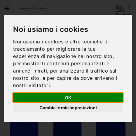
Menu
0
Prodotti
- 0,00€
AVVENTO
Noi usiamo i cookies
-
NATALE
Noi usiamo i cookies e altre tecniche di
Home
REGISTRI PARROCCHIALI
tracciamento per migliorare la tua
BENEDIZIONI
DELLA
esperienza di navigazione nel nostro sito,
FAMIGLIA
per mostrarti contenuti personalizzati e
annunci mirati, per analizzare il traffico sul
BIOGRAFIA
Ordinamento:
nostro sito, e per capire da dove arrivano i
nostri visitatori.
CARTONCINI
Mostra:
PREGHIERE
OK
CATECHESI
Cambia le mie impostazioni
CATECHESI
SACRAMENTALE