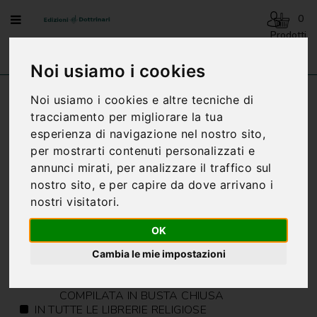
Menu
0
Prodotti
- 0,00€
AVVENTO
Noi usiamo i cookies
-
NATALE
Termini E Condizioni
Noi usiamo i cookies e altre tecniche di
BENEDIZIONI
tracciamento per migliorare la tua
DELLA
esperienza di navigazione nel nostro sito,
FAMIGLIA
per mostrarti contenuti personalizzati e
ORDINI
annunci mirati, per analizzare il traffico sul
BIOGRAFIA
I VOLUMI POSSO ESSERE RICHIESTI:
nostro sito, e per capire da dove arrivano i
DIRETTAMENTE ALLA CASA EDITRICE
nostri visitatori.
CARTONCINI
PER TELEFONO, AL NUMERO 089/271297
PREGHIERE
PER POSTA ELETTRONICA, ALL'INDIRIZZO
OK
MAIL ACQUISTI@EDIZIONIDOTTRINARI.IT
CATECHESI
DAL SITO INTERNET,
Cambia le mie impostazioni
WWW.EDIZIONIDOTTRINARI.IT
CATECHESI
PER POSTA, INVIANDO LA CEDOLA
SACRAMENTALE
COMPILATA IN BUSTA CHIUSA
IN TUTTE LE LIBRERIE RELIGIOSE