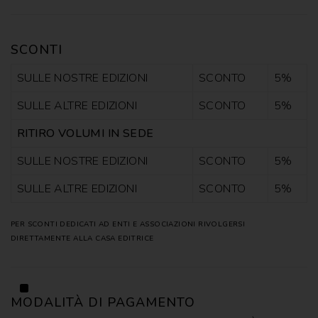
CATECHISMI
COMMENTI
-
SCONTI
LITURGIA
SULLE NOSTRE EDIZIONI
SCONTO
5%
COMMENTI
-
SULLE ALTRE EDIZIONI
SCONTO
5%
S.
SCRITTURA
RITIRO VOLUMI IN SEDE
DOCUMENTI
SULLE NOSTRE EDIZIONI
SCONTO
5%
SULLE ALTRE EDIZIONI
SCONTO
5%
LITURGIA
MARIOLOGIA
PER SCONTI DEDICATI AD ENTI E ASSOCIAZIONI RIVOLGERSI
DIRETTAMENTE ALLA CASA EDITRICE
MEDITAZIONE
MUSICA
E
MODALITÀ DI PAGAMENTO
CANTI