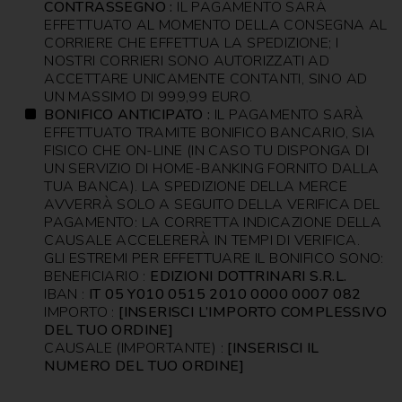
CONTRASSEGNO :
IL PAGAMENTO SARÀ
NOVENA
EFFETTUATO AL MOMENTO DELLA CONSEGNA AL
CORRIERE CHE EFFETTUA LA SPEDIZIONE; I
PERGAMENE
NOSTRI CORRIERI SONO AUTORIZZATI AD
ACCETTARE UNICAMENTE CONTANTI, SINO AD
PREGHIERE
UN MASSIMO DI 999,99 EURO.
BONIFICO ANTICIPATO :
IL PAGAMENTO SARÀ
REGISTRI
EFFETTUATO TRAMITE BONIFICO BANCARIO, SIA
PARROCCHIALI
FISICO CHE ON-LINE (IN CASO TU DISPONGA DI
UN SERVIZIO DI HOME-BANKING FORNITO DALLA
S.
TUA BANCA). LA SPEDIZIONE DELLA MERCE
SCRITTURA
AVVERRÀ SOLO A SEGUITO DELLA VERIFICA DEL
PAGAMENTO: LA CORRETTA INDICAZIONE DELLA
SPIRITUALITA'
CAUSALE ACCELERERÀ IN TEMPI DI VERIFICA.
GLI ESTREMI PER EFFETTUARE IL BONIFICO SONO:
BENEFICIARIO :
EDIZIONI DOTTRINARI S.R.L.
STORIA
IBAN :
IT 05 Y010 0515 2010 0000 0007 082
IMPORTO :
[INSERISCI L’IMPORTO COMPLESSIVO
VARIE
DEL TUO ORDINE]
CAUSALE (IMPORTANTE) :
[INSERISCI IL
VARIE
NUMERO DEL TUO ORDINE]
PER
BAMBINI