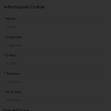
CATECHISMI
Informazioni Ordine
COMMENTI
-
Nome
LITURGIA
COMMENTI
-
Cognome
S.
SCRITTURA
DOCUMENTI
E-Mail
LITURGIA
Telefono
MARIOLOGIA
MEDITAZIONE
ID Ordine
MUSICA
E
CANTI
Data dell'Ordine