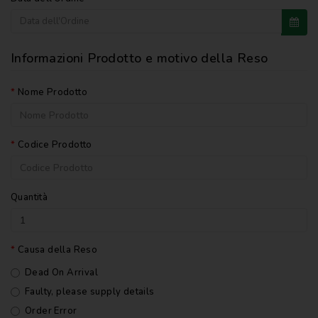
NOVENA
PERGAMENE
Informazioni Prodotto e motivo della Reso
PREGHIERE
Nome Prodotto
REGISTRI
PARROCCHIALI
Codice Prodotto
S.
SCRITTURA
SPIRITUALITA'
Quantità
STORIA
VARIE
Causa della Reso
Dead On Arrival
VARIE
PER
Faulty, please supply details
BAMBINI
Order Error