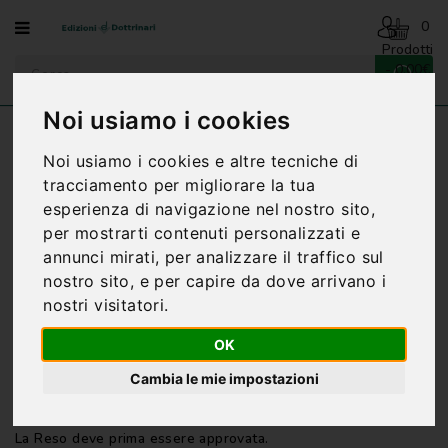
Menu
0
Prodotti
- 0,00€
AVVENTO
-
Noi usiamo i cookies
NATALE
Home
Account
Gestione Resi (RMA)
Noi usiamo i cookies e altre tecniche di
BENEDIZIONI
tracciamento per migliorare la tua
DELLA
FAMIGLIA
esperienza di navigazione nel nostro sito,
Se hai un problema che non è stato risolto dal nostro
per mostrarti contenuti personalizzati e
supporto tecnico, puoi restituirci il prodotto. Il primo passo è
BIOGRAFIA
annunci mirati, per analizzare il traffico sul
compilare la scheda di Reso.
nostro sito, e per capire da dove arrivano i
CARTONCINI
Questa scheda deve essere interamente compilata e
nostri visitatori.
PREGHIERE
risponderemo via e-mail entro 3 giorni lavorativi con le
istruzioni sulla Reso.
OK
CATECHESI
I prodotti devono essere restituiti nell'imballaggio originale.
Non rimborsiamo prodotti danneggiati a causa di un
Cambia le mie impostazioni
CATECHESI
imballaggio insufficiente. Si prega di usare una scatola
SACRAMENTALE
esterna di protezione per prevenire danni durante il trasporto.
La Reso deve prima essere approvata.