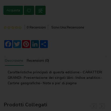
NOVENA
Acquista
PERGAMENE
PREGHIERE
0 Recensioni
Scrivi Una Recensione
REGISTRI
PARROCCHIALI
Facebook
Twitter
Pinterest
LinkedIn
Share
S.
SCRITTURA
Descrizione
Recensioni (0)
SPIRITUALITA'
Caratteristiche principali di questa edizione:- CARATTERI
STORIA
GRANDI- Presentazione dei singoli libri- Indice analitico-
Cartine geografiche- Note a pie’ di pagina
VARIE
VARIE
PER
Prodotti Collegati
BAMBINI