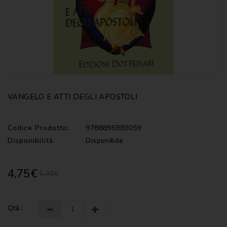
CATECHISMI
COMMENTI
-
LITURGIA
COMMENTI
-
S.
SCRITTURA
VANGELO E ATTI DEGLI APOSTOLI
DOCUMENTI
Codice Prodotto:
9788895983059
LITURGIA
Disponibilità:
Disponibile
MARIOLOGIA
4,75€
5,00€
MEDITAZIONE
MUSICA
E
Qtà :
CANTI