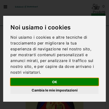
Menu
0
Prodotti
- 0,00€
AVVENTO
-
Noi usiamo i cookies
NATALE
Home
VANGELO E ATTI DEGLI APOSTOLI
Noi usiamo i cookies e altre tecniche di
BENEDIZIONI
tracciamento per migliorare la tua
DELLA
esperienza di navigazione nel nostro sito,
FAMIGLIA
per mostrarti contenuti personalizzati e
BIOGRAFIA
annunci mirati, per analizzare il traffico sul
nostro sito, e per capire da dove arrivano i
CARTONCINI
nostri visitatori.
PREGHIERE
OK
CATECHESI
Cambia le mie impostazioni
CATECHESI
SACRAMENTALE