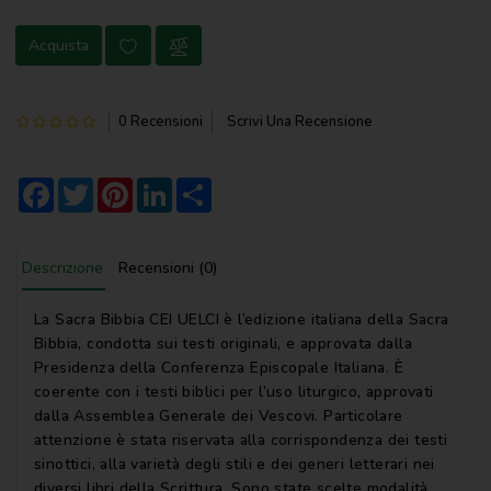
NOVENA
Acquista
PERGAMENE
PREGHIERE
0 Recensioni
Scrivi Una Recensione
REGISTRI
PARROCCHIALI
Facebook
Twitter
Pinterest
LinkedIn
Share
S.
SCRITTURA
Descrizione
Recensioni (0)
SPIRITUALITA'
La Sacra Bibbia CEI UELCI è l’edizione italiana della Sacra
STORIA
Bibbia, condotta sui testi originali, e approvata dalla
Presidenza della Conferenza Episcopale Italiana. È
VARIE
coerente con i testi biblici per l’uso liturgico, approvati
dalla Assemblea Generale dei Vescovi. Particolare
VARIE
attenzione è stata riservata alla corrispondenza dei testi
PER
sinottici, alla varietà degli stili e dei generi letterari nei
BAMBINI
diversi libri della Scrittura. Sono state scelte modalità