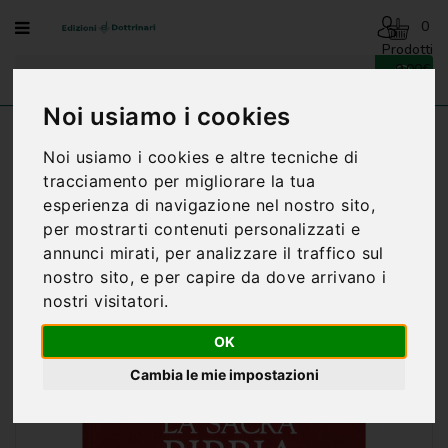
Menu
0
Prodotti
- 0,00€
AVVENTO
-
Noi usiamo i cookies
NATALE
Home
SACRA BIBBIA Cei/uelci
Noi usiamo i cookies e altre tecniche di
BENEDIZIONI
tracciamento per migliorare la tua
DELLA
FAMIGLIA
esperienza di navigazione nel nostro sito,
per mostrarti contenuti personalizzati e
BIOGRAFIA
annunci mirati, per analizzare il traffico sul
nostro sito, e per capire da dove arrivano i
CARTONCINI
nostri visitatori.
PREGHIERE
OK
CATECHESI
Cambia le mie impostazioni
CATECHESI
SACRAMENTALE