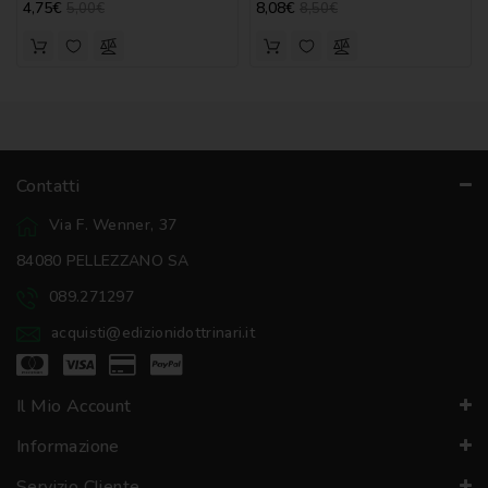
4,75€
8,08€
5,00€
8,50€
Contatti
Via F. Wenner, 37
84080 PELLEZZANO SA
089.271297
acquisti@edizionidottrinari.it
Il Mio Account
Informazione
Servizio Cliente