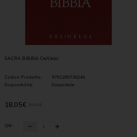
CATECHISMI
COMMENTI
-
LITURGIA
COMMENTI
-
S.
SCRITTURA
SACRA BIBBIA Cei/uelci
DOCUMENTI
Codice Prodotto:
9791280736246
LITURGIA
Disponibilità:
Disponibile
MARIOLOGIA
18,05€
19,00€
MEDITAZIONE
MUSICA
E
Qtà :
CANTI