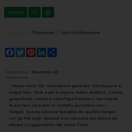
NOVENA
Acquista
PERGAMENE
PREGHIERE
0 Recensioni
Scrivi Una Recensione
REGISTRI
PARROCCHIALI
Facebook
Twitter
Pinterest
LinkedIn
Share
S.
SCRITTURA
Descrizione
Recensioni (0)
SPIRITUALITA'
- Nuovo testo CEI- Introduzioni generale- Introduzione ai
STORIA
singoli libri- Note a piè di pagina- Indice analitico- Cartine
geografiche- Inserti a coloriPapa Francesco non smette
VARIE
di esortarci ad avere un contatto quotidiano con i
Vangeli. Questa edizione tascabile dei quattro Vangeli
VARIE
con gli Atti degli Apostoli è la soluzione più idonea per
PER
attuare il suggerimento del Santo Padre.
BAMBINI