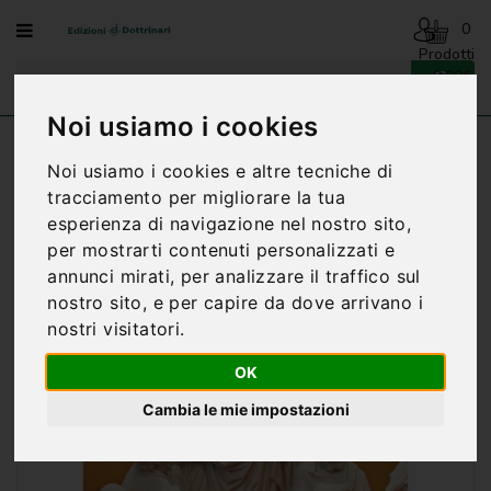
Menu
0
Prodotti
- 0,00€
AVVENTO
-
Noi usiamo i cookies
NATALE
Home
VANGELO E ATTI DEGLI APOSTOLI
Noi usiamo i cookies e altre tecniche di
BENEDIZIONI
tracciamento per migliorare la tua
DELLA
esperienza di navigazione nel nostro sito,
FAMIGLIA
per mostrarti contenuti personalizzati e
BIOGRAFIA
annunci mirati, per analizzare il traffico sul
nostro sito, e per capire da dove arrivano i
CARTONCINI
nostri visitatori.
PREGHIERE
OK
CATECHESI
Cambia le mie impostazioni
CATECHESI
SACRAMENTALE