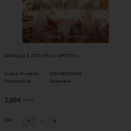
CATECHISMI
COMMENTI
-
LITURGIA
COMMENTI
-
S.
SCRITTURA
VANGELO E ATTI DEGLI APOSTOLI
DOCUMENTI
Codice Prodotto:
9791280736352
LITURGIA
Disponibilità:
Disponibile
MARIOLOGIA
2,66€
2,80€
MEDITAZIONE
MUSICA
E
Qtà :
CANTI