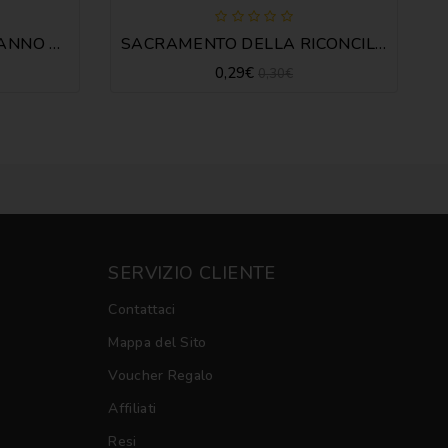
PRIMI PASSI CON GESÙ ANNO B - GUIDA
SACRAMENTO DELLA RICONCILIAZIONE RAGAZZI
0,29€
0,30€
SERVIZIO CLIENTE
Contattaci
Mappa del Sito
Voucher Regalo
Affiliati
Resi