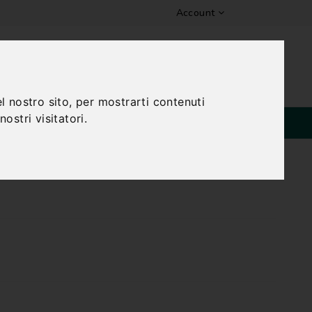
Account
Lista Dei Desideri (0)
0 Prodotti - 0,00€
l nostro sito, per mostrarti contenuti
ostri visitatori.
SPECIALI
1