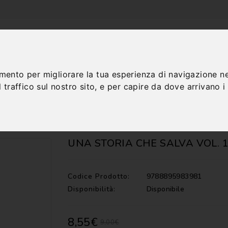
amento per migliorare la tua esperienza di navigazione ne
 traffico sul nostro sito, e per capire da dove arrivano i n
TALOGO
CONTATTI
UNA STORIA CHE SALVA VOL. 
Codice Prodotto:
9788895983981
Disponibilità:
Disponibile
8,55€
9,00€