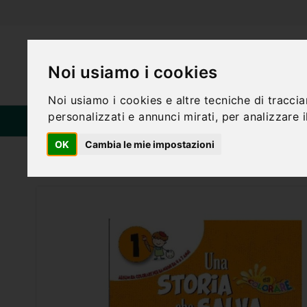
Noi usiamo i cookies
Noi usiamo i cookies e altre tecniche di tracci
personalizzati e annunci mirati, per analizzare il
HOME
CA
CATEGORIE
OK
Cambia le mie impostazioni
Home
UNA STORIA CHE SALVA VOL. 1