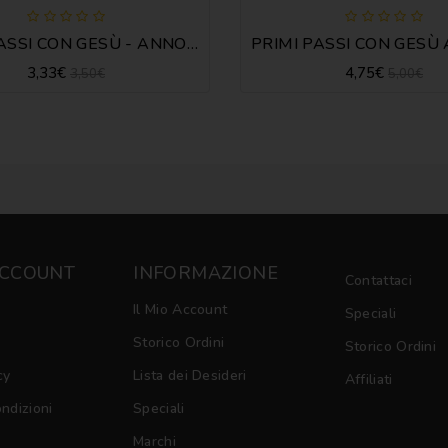
PRIMI PASSI CON GESÙ - ANNO A
3,33€
4,75€
3,50€
5,00€
ACCOUNT
INFORMAZIONE
Contattaci
Il Mio Account
Speciali
Storico Ordini
Storico Ordini
cy
Lista dei Desideri
Affiliati
ondizioni
Speciali
Marchi