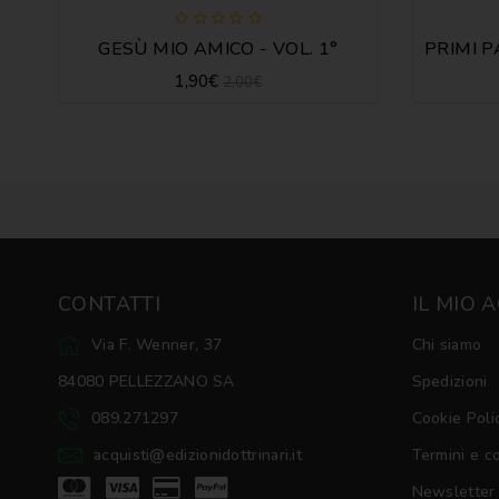
GESÙ MIO AMICO - VOL. 1°
1,90€
2,00€
CONTATTI
IL MIO 
Via F. Wenner, 37
Chi siamo
84080 PELLEZZANO SA
Spedizioni
089.271297
Cookie Poli
acquisti@edizionidottrinari.it
Termini e c
Newsletter