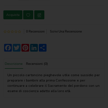
NOVENA
Acquista
PERGAMENE
PREGHIERE
0 Recensioni
Scrivi Una Recensione
REGISTRI
PARROCCHIALI
Facebook
Twitter
Pinterest
LinkedIn
Share
S.
SCRITTURA
Descrizione
Recensioni (0)
SPIRITUALITA'
STORIA
Un piccolo cartoncino pieghevole utile come sussidio per
preparare i bambini alla prima Confessione e per
VARIE
continuare a celebrare il Sacramento del perdono con un
esame di coscienza adatto alla loro età.
VARIE
PER
BAMBINI