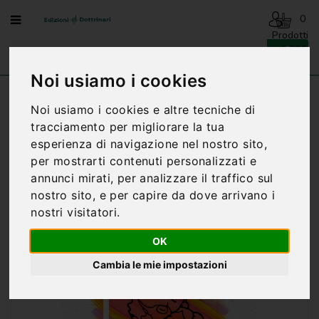
Menu
0
Prodotti
- 0,00€
AVVENTO
-
Noi usiamo i cookies
NATALE
Home
SACRAMENTO DELLA RICONCILIAZIONE
Noi usiamo i cookies e altre tecniche di
RAGAZZI
BENEDIZIONI
tracciamento per migliorare la tua
DELLA
esperienza di navigazione nel nostro sito,
FAMIGLIA
per mostrarti contenuti personalizzati e
BIOGRAFIA
annunci mirati, per analizzare il traffico sul
nostro sito, e per capire da dove arrivano i
CARTONCINI
nostri visitatori.
PREGHIERE
OK
CATECHESI
Cambia le mie impostazioni
CATECHESI
SACRAMENTALE