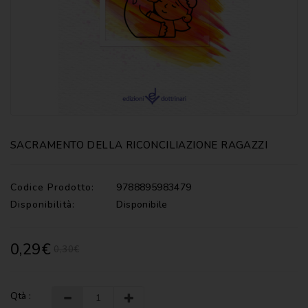
CATECHISMI
COMMENTI
-
LITURGIA
COMMENTI
-
S.
SCRITTURA
SACRAMENTO DELLA RICONCILIAZIONE RAGAZZI
DOCUMENTI
LITURGIA
Codice Prodotto:
9788895983479
Disponibilità:
Disponibile
MARIOLOGIA
MEDITAZIONE
0,29€
0,30€
MUSICA
E
CANTI
Qtà :