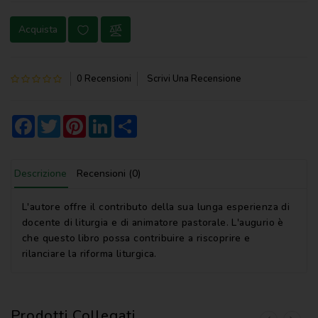
NOVENA
Acquista
PERGAMENE
PREGHIERE
0 Recensioni
Scrivi Una Recensione
REGISTRI
PARROCCHIALI
Facebook
Twitter
Pinterest
LinkedIn
Share
S.
SCRITTURA
Descrizione
Recensioni (0)
SPIRITUALITA'
L'autore offre il contributo della sua lunga esperienza di
STORIA
docente di liturgia e di animatore pastorale. L'augurio è
che questo libro possa contribuire a riscoprire e
VARIE
rilanciare la riforma liturgica.
VARIE
PER
BAMBINI
Prodotti Collegati