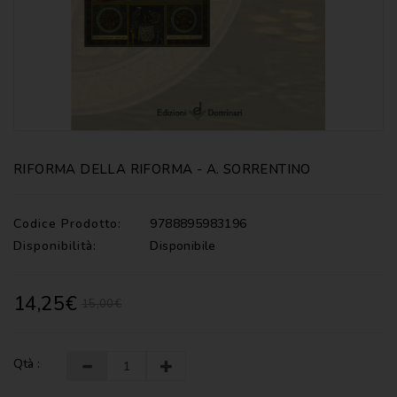
CATECHISMI
COMMENTI
-
LITURGIA
COMMENTI
-
S.
SCRITTURA
RIFORMA DELLA RIFORMA - A. SORRENTINO
DOCUMENTI
Codice Prodotto:
9788895983196
LITURGIA
Disponibilità:
Disponibile
MARIOLOGIA
14,25€
15,00€
MEDITAZIONE
MUSICA
E
Qtà :
CANTI