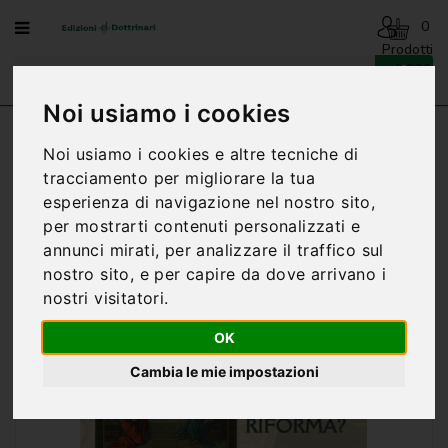
Menu
0
Prodotti
- 0,00€
AVVENTO
-
Noi usiamo i cookies
NATALE
Home
RIFORMA DELLA RIFORMA - A. SORRENTINO
Noi usiamo i cookies e altre tecniche di
BENEDIZIONI
tracciamento per migliorare la tua
DELLA
esperienza di navigazione nel nostro sito,
FAMIGLIA
per mostrarti contenuti personalizzati e
BIOGRAFIA
annunci mirati, per analizzare il traffico sul
nostro sito, e per capire da dove arrivano i
CARTONCINI
nostri visitatori.
PREGHIERE
OK
CATECHESI
Cambia le mie impostazioni
CATECHESI
SACRAMENTALE