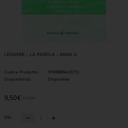
CATECHISMI
COMMENTI
-
LITURGIA
COMMENTI
-
S.
SCRITTURA
LEGGERE,... LA PAROLA - ANNO A
DOCUMENTI
Codice Prodotto:
9788886423731
LITURGIA
Disponibilità:
Disponibile
MARIOLOGIA
9,50€
10,00€
MEDITAZIONE
MUSICA
E
Qtà :
CANTI