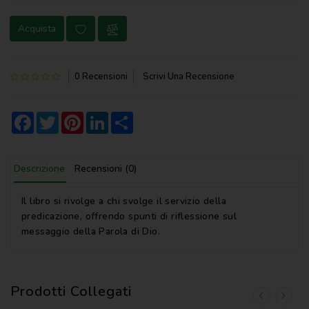
NOVENA
Acquista
PERGAMENE
PREGHIERE
0 Recensioni
Scrivi Una Recensione
REGISTRI
PARROCCHIALI
Facebook
Twitter
Pinterest
LinkedIn
Share
S.
SCRITTURA
Descrizione
Recensioni (0)
SPIRITUALITA'
Il libro si rivolge a chi svolge il servizio della
STORIA
predicazione, offrendo spunti di riflessione sul
messaggio della Parola di Dio.
VARIE
VARIE
PER
Prodotti Collegati
BAMBINI