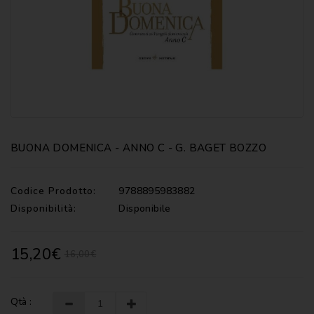
CATECHISMI
COMMENTI
-
LITURGIA
COMMENTI
-
S.
SCRITTURA
BUONA DOMENICA - ANNO C - G. BAGET BOZZO
DOCUMENTI
LITURGIA
Codice Prodotto:
9788895983882
Disponibilità:
Disponibile
MARIOLOGIA
MEDITAZIONE
15,20€
16,00€
MUSICA
E
CANTI
Qtà :