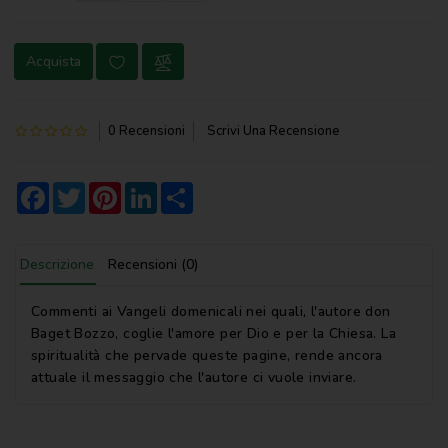
NOVENA
Acquista
PERGAMENE
PREGHIERE
0 Recensioni
Scrivi Una Recensione
REGISTRI
PARROCCHIALI
Facebook
Twitter
Pinterest
LinkedIn
Share
S.
SCRITTURA
Descrizione
Recensioni (0)
SPIRITUALITA'
STORIA
Commenti ai Vangeli domenicali nei quali, l'autore don
Baget Bozzo, coglie l'amore per Dio e per la Chiesa. La
VARIE
spiritualità che pervade queste pagine, rende ancora
attuale il messaggio che l'autore ci vuole inviare.
VARIE
PER
BAMBINI