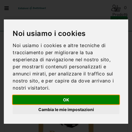
Menu
0
Prodotti
- 0,00€
AVVENTO
-
Noi usiamo i cookies
NATALE
Home
BUONA DOMENICA - ANNO C - G. BAGET
Noi usiamo i cookies e altre tecniche di
BOZZO
BENEDIZIONI
tracciamento per migliorare la tua
DELLA
esperienza di navigazione nel nostro sito,
FAMIGLIA
per mostrarti contenuti personalizzati e
BIOGRAFIA
annunci mirati, per analizzare il traffico sul
nostro sito, e per capire da dove arrivano i
CARTONCINI
nostri visitatori.
PREGHIERE
OK
CATECHESI
Cambia le mie impostazioni
CATECHESI
SACRAMENTALE