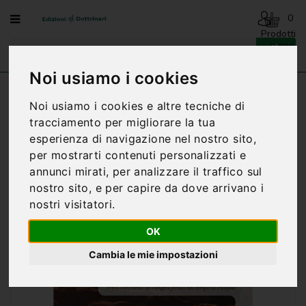
Menu
0
Prodotti
- 0,00€
AVVENTO
-
Noi usiamo i cookies
NATALE
Home
MA DIO LO HA RISUSCITATO
Noi usiamo i cookies e altre tecniche di
BENEDIZIONI
tracciamento per migliorare la tua
DELLA
esperienza di navigazione nel nostro sito,
FAMIGLIA
per mostrarti contenuti personalizzati e
BIOGRAFIA
annunci mirati, per analizzare il traffico sul
nostro sito, e per capire da dove arrivano i
CARTONCINI
nostri visitatori.
PREGHIERE
OK
CATECHESI
Cambia le mie impostazioni
CATECHESI
SACRAMENTALE