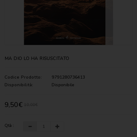
CATECHISMI
COMMENTI
-
LITURGIA
COMMENTI
-
S.
SCRITTURA
MA DIO LO HA RISUSCITATO
DOCUMENTI
Codice Prodotto:
9791280736413
LITURGIA
Disponibilità:
Disponibile
MARIOLOGIA
9,50€
10,00€
MEDITAZIONE
MUSICA
E
Qtà :
CANTI