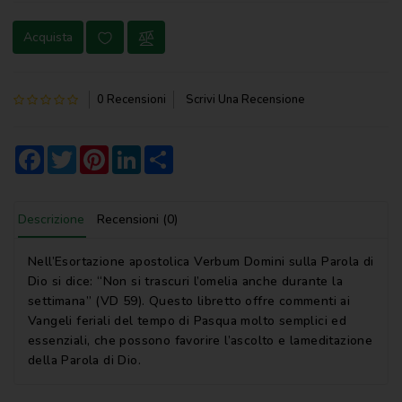
NOVENA
Acquista
PERGAMENE
PREGHIERE
0 Recensioni
Scrivi Una Recensione
REGISTRI
PARROCCHIALI
Facebook
Twitter
Pinterest
LinkedIn
Share
S.
SCRITTURA
Descrizione
Recensioni (0)
SPIRITUALITA'
Nell’Esortazione apostolica Verbum Domini sulla Parola di
STORIA
Dio si dice: “Non si trascuri l’omelia anche durante la
settimana” (VD 59). Questo libretto offre commenti ai
VARIE
Vangeli feriali del tempo di Pasqua molto semplici ed
essenziali, che possono favorire l’ascolto e lameditazione
VARIE
della Parola di Dio.
PER
BAMBINI