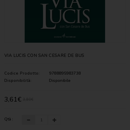
CATECHISMI
COMMENTI
-
LITURGIA
COMMENTI
-
S.
SCRITTURA
VIA LUCIS CON SAN CESARE DE BUS
DOCUMENTI
Codice Prodotto:
9788895983738
LITURGIA
Disponibilità:
Disponibile
MARIOLOGIA
3,61€
3,80€
MEDITAZIONE
MUSICA
E
Qtà :
CANTI