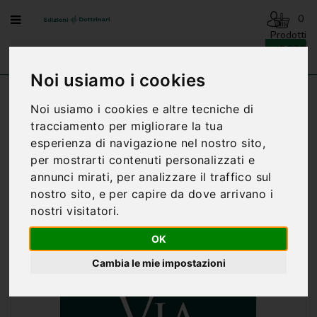
Menu
0
Prodotti
- 0,00€
AVVENTO
-
Noi usiamo i cookies
NATALE
Home
VIA LUCIS CON SAN CESARE DE BUS
Noi usiamo i cookies e altre tecniche di
BENEDIZIONI
tracciamento per migliorare la tua
DELLA
esperienza di navigazione nel nostro sito,
FAMIGLIA
per mostrarti contenuti personalizzati e
BIOGRAFIA
annunci mirati, per analizzare il traffico sul
nostro sito, e per capire da dove arrivano i
CARTONCINI
nostri visitatori.
PREGHIERE
OK
CATECHESI
Cambia le mie impostazioni
CATECHESI
SACRAMENTALE