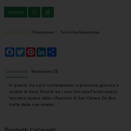
NOVENA
Acquista
PERGAMENE
PREGHIERE
0 Recensioni
Scrivi Una Recensione
REGISTRI
PARROCCHIALI
Facebook
Twitter
Pinterest
LinkedIn
Share
S.
SCRITTURA
Descrizione
Recensioni (0)
SPIRITUALITA'
In questa Via Lucis contempliamo la presenza gloriosa e
STORIA
visibile di Gesù Risorto tra i suoi fino alla Pentecoste.Ci
facciamo aiutare dalle riflessioni di San Cesare De Bus
VARIE
tratte dalle sue omelie.
VARIE
PER
BAMBINI
Prodotti Collegati