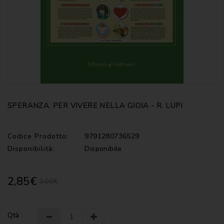
CATECHISMI
COMMENTI
-
LITURGIA
COMMENTI
-
S.
SCRITTURA
SPERANZA. PER VIVERE NELLA GIOIA - R. LUPI
DOCUMENTI
LITURGIA
Codice Prodotto:
9791280736529
Disponibilità:
Disponibile
MARIOLOGIA
MEDITAZIONE
2,85€
3,00€
MUSICA
E
CANTI
Qtà :