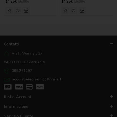
14,25€
14,25€
15,00€
15,00€
Contatti
Via F. Wenner, 37
84080 PELLEZZANO SA
089.271297
acquisti@edizionidottrinari.it
Il Mio Account
Informazione
Servizio Cliente