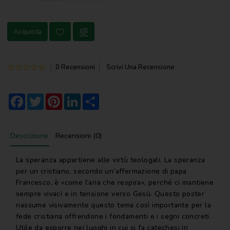
NOVENA
Acquista
PERGAMENE
PREGHIERE
0 Recensioni
Scrivi Una Recensione
REGISTRI
PARROCCHIALI
Facebook
Twitter
Pinterest
LinkedIn
Share
S.
SCRITTURA
Descrizione
Recensioni (0)
SPIRITUALITA'
STORIA
La speranza appartiene alle virtù teologali. La speranza
per un cristiano, secondo un’affermazione di papa
VARIE
Francesco, è «come l’aria che respira», perché ci mantiene
sempre vivaci e in tensione verso Gesù. Questo poster
VARIE
riassume visivamente questo tema così importante per la
PER
fede cristiana offrendone i fondamenti e i segni concreti.
BAMBINI
Utile da esporre nei luoghi in cui si fa catechesi in