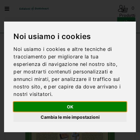
Menu
0
Prodotti
- 0,00€
AVVENTO
-
Noi usiamo i cookies
NATALE
Home
SPERANZA. PER VIVERE NELLA GIOIA - R.
Noi usiamo i cookies e altre tecniche di
LUPI
BENEDIZIONI
tracciamento per migliorare la tua
DELLA
FAMIGLIA
esperienza di navigazione nel nostro sito,
per mostrarti contenuti personalizzati e
BIOGRAFIA
annunci mirati, per analizzare il traffico sul
nostro sito, e per capire da dove arrivano i
CARTONCINI
nostri visitatori.
PREGHIERE
OK
CATECHESI
Cambia le mie impostazioni
CATECHESI
SACRAMENTALE