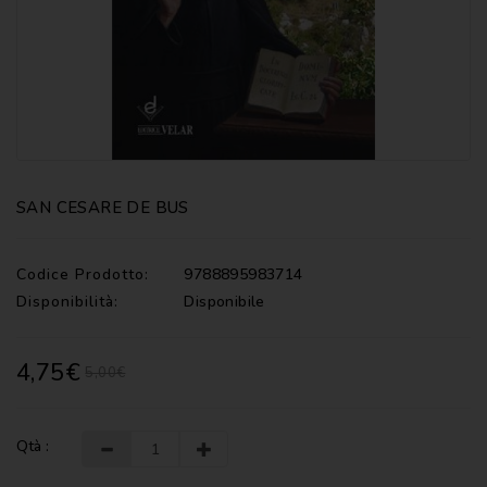
CATECHISMI
COMMENTI
-
LITURGIA
COMMENTI
-
S.
SCRITTURA
SAN CESARE DE BUS
DOCUMENTI
Codice Prodotto:
9788895983714
LITURGIA
Disponibilità:
Disponibile
MARIOLOGIA
4,75€
5,00€
MEDITAZIONE
MUSICA
E
Qtà :
CANTI