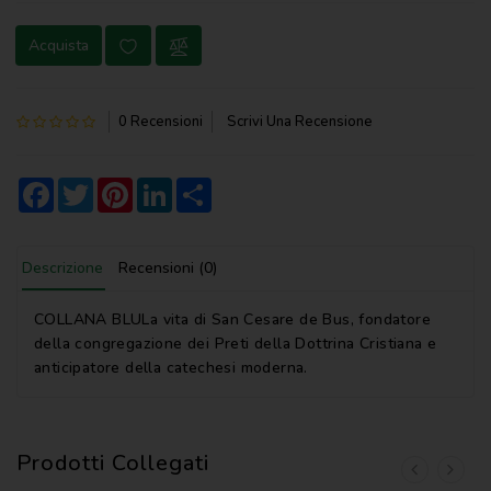
NOVENA
Acquista
PERGAMENE
PREGHIERE
0 Recensioni
Scrivi Una Recensione
REGISTRI
PARROCCHIALI
Facebook
Twitter
Pinterest
LinkedIn
Share
S.
SCRITTURA
Descrizione
Recensioni (0)
SPIRITUALITA'
COLLANA BLULa vita di San Cesare de Bus, fondatore
STORIA
della congregazione dei Preti della Dottrina Cristiana e
anticipatore della catechesi moderna.
VARIE
VARIE
PER
Prodotti Collegati
BAMBINI