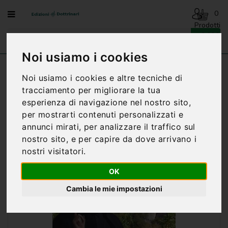
Menu
0
Prodotti
- 0,00€
AVVENTO
-
Noi usiamo i cookies
NATALE
Home
SAN CESARE DE BUS
Noi usiamo i cookies e altre tecniche di
BENEDIZIONI
tracciamento per migliorare la tua
DELLA
esperienza di navigazione nel nostro sito,
FAMIGLIA
per mostrarti contenuti personalizzati e
BIOGRAFIA
annunci mirati, per analizzare il traffico sul
nostro sito, e per capire da dove arrivano i
CARTONCINI
nostri visitatori.
PREGHIERE
OK
CATECHESI
Cambia le mie impostazioni
CATECHESI
SACRAMENTALE