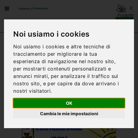
Menu
0
Prodotti
- 0,00€
AVVENTO
-
Noi usiamo i cookies
NATALE
Home
PERGAMENE - BATTESIMO MOD. C
Noi usiamo i cookies e altre tecniche di
BENEDIZIONI
tracciamento per migliorare la tua
DELLA
esperienza di navigazione nel nostro sito,
FAMIGLIA
per mostrarti contenuti personalizzati e
BIOGRAFIA
annunci mirati, per analizzare il traffico sul
nostro sito, e per capire da dove arrivano i
CARTONCINI
nostri visitatori.
PREGHIERE
OK
CATECHESI
Cambia le mie impostazioni
CATECHESI
SACRAMENTALE