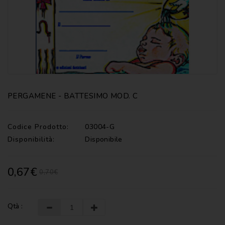
CATECHISMI
COMMENTI
-
LITURGIA
COMMENTI
-
S.
SCRITTURA
PERGAMENE - BATTESIMO MOD. C
DOCUMENTI
Codice Prodotto:
03004-G
LITURGIA
Disponibilità:
Disponibile
MARIOLOGIA
0,67€
0,70€
MEDITAZIONE
MUSICA
E
Qtà :
CANTI