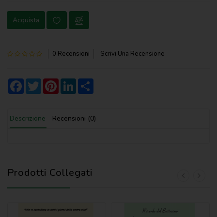
NOVENA
Acquista
PERGAMENE
PREGHIERE
0 Recensioni
Scrivi Una Recensione
REGISTRI
PARROCCHIALI
Facebook
Twitter
Pinterest
LinkedIn
Share
S.
SCRITTURA
Descrizione
Recensioni (0)
SPIRITUALITA'
STORIA
VARIE
Prodotti Collegati
VARIE
PER
BAMBINI