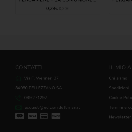
0,29€
0,30€
CONTATTI
IL MIO 
Via F. Wenner, 37
Chi siamo
84080 PELLEZZANO SA
Spedizioni
089.271297
Cookie Poli
acquisti@edizionidottrinari.it
Termini e c
Newsletter