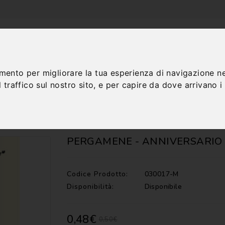
amento per migliorare la tua esperienza di navigazione ne
 traffico sul nostro sito, e per capire da dove arrivano i n
TALOGO
CONTATTI
. A
PERGAMENE - ANNIVERSARIO 
Codice Prodotto:
030017-M
Disponibilità:
Disponibile
0,48€
0,50€