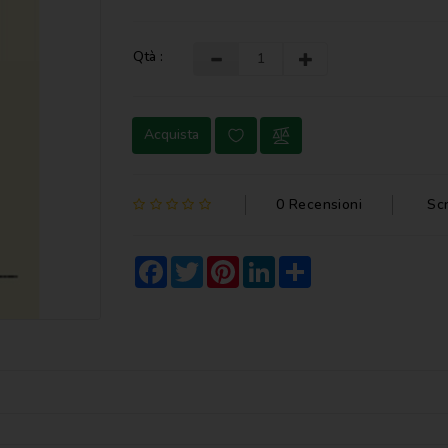
Qtà :
Acquista
0 Recensioni
Sc
Facebook
Twitter
Pinterest
LinkedIn
Share