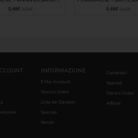
0,48€
0,48€
0,50€
0,50€
ACCOUNT
INFORMAZIONE
Contattaci
Il Mio Account
Speciali
Storico Ordini
Storico Ordini
cy
Lista dei Desideri
Affiliati
ondizioni
Speciali
Marchi