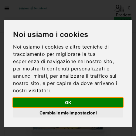
Menu
0
Prodotti
- 0,00€
AVVENTO
-
Noi usiamo i cookies
NATALE
Home
DALLA DISPERAZIONE ALLA SPERANZA - N.
Noi usiamo i cookies e altre tecniche di
SENATORE
BENEDIZIONI
tracciamento per migliorare la tua
DELLA
esperienza di navigazione nel nostro sito,
FAMIGLIA
per mostrarti contenuti personalizzati e
BIOGRAFIA
annunci mirati, per analizzare il traffico sul
nostro sito, e per capire da dove arrivano i
CARTONCINI
nostri visitatori.
PREGHIERE
OK
CATECHESI
Cambia le mie impostazioni
CATECHESI
SACRAMENTALE