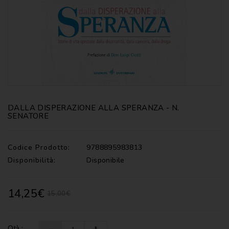
CATECHISMI
COMMENTI
-
LITURGIA
COMMENTI
-
S.
SCRITTURA
DALLA DISPERAZIONE ALLA SPERANZA - N.
DOCUMENTI
SENATORE
LITURGIA
Codice Prodotto:
9788895983813
MARIOLOGIA
Disponibilità:
Disponibile
MEDITAZIONE
14,25€
15,00€
MUSICA
E
CANTI
Qtà :