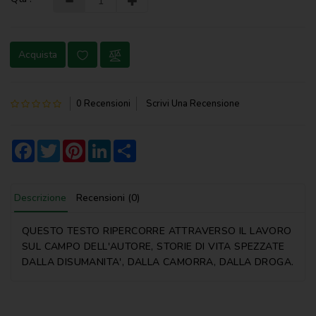
NOVENA
PERGAMENE
Acquista
PREGHIERE
REGISTRI
0 Recensioni
Scrivi Una Recensione
PARROCCHIALI
S.
Facebook
Twitter
Pinterest
LinkedIn
Share
SCRITTURA
SPIRITUALITA'
Descrizione
Recensioni (0)
STORIA
QUESTO TESTO RIPERCORRE ATTRAVERSO IL LAVORO
VARIE
SUL CAMPO DELL'AUTORE, STORIE DI VITA SPEZZATE
DALLA DISUMANITA', DALLA CAMORRA, DALLA DROGA.
VARIE
PER
BAMBINI