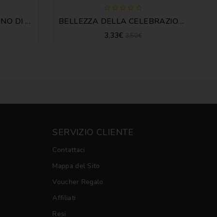
PRIMI PASSI NEL CAMMINO DI FEDE - M. VIANI
BELLEZZA DELLA CELEBRAZIONE EUCARISTICA
3,33€
3,50€
SERVIZIO CLIENTE
Contattaci
Mappa del Sito
Voucher Regalo
Affiliati
Resi