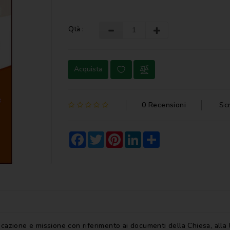
Qtà :
Acquista
0 Recensioni
Sc
Facebook
Twitter
Pinterest
LinkedIn
Share
o vocazione e missione con riferimento ai documenti della Chiesa, al