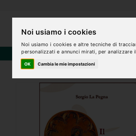
Noi usiamo i cookies
Noi usiamo i cookies e altre tecniche di tracci
personalizzati e annunci mirati, per analizzare il
HOME
CA
CATEGORIE
OK
Cambia le mie impostazioni
Home
CATECHISTA: VOCAZIONE E MISSIONE