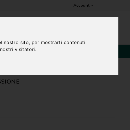
Account
Lista Dei Desideri (0)
0 Prodotti - 0,00€
l nostro sito, per mostrarti contenuti
ostri visitatori.
SPECIALI
SSIONE