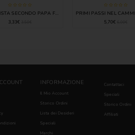
CATECHISTA SECONDO PAPA FRANCESCO
3,33€
5,70€
3,50€
6,00€
ACCOUNT
INFORMAZIONE
Contattaci
Il Mio Account
Speciali
Storico Ordini
Storico Ordini
cy
Lista dei Desideri
Affiliati
ondizioni
Speciali
Marchi