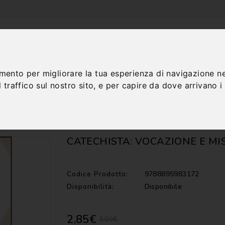
amento per migliorare la tua esperienza di navigazione ne
 traffico sul nostro sito, e per capire da dove arrivano i n
TALOGO
CONTATTI
CATECHISTA: VOCAZIONE E MI
Codice Prodotto:
9788895983172
Disponibilità:
Disponibile
2,85€
3,00€