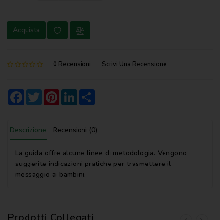
NOVENA
Acquista
PERGAMENE
PREGHIERE
0 Recensioni
Scrivi Una Recensione
REGISTRI
PARROCCHIALI
Facebook
Twitter
Pinterest
LinkedIn
Share
S.
SCRITTURA
Descrizione
Recensioni (0)
SPIRITUALITA'
STORIA
La guida offre alcune linee di metodologia. Vengono
suggerite indicazioni pratiche per trasmettere il
VARIE
messaggio ai bambini.
VARIE
PER
BAMBINI
Prodotti Collegati