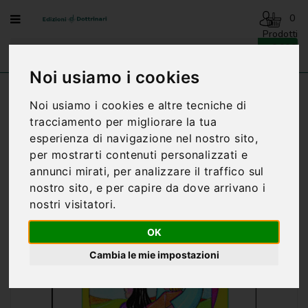
Menu
0
Prodotti
- 0,00€
AVVENTO
-
Noi usiamo i cookies
NATALE
Home
CATECHESI
CATECHESI BAMBINI
Noi usiamo i cookies e altre tecniche di
PRIMI PASSI CON GESÙ ANNO A - GUIDA
BENEDIZIONI
tracciamento per migliorare la tua
DELLA
esperienza di navigazione nel nostro sito,
FAMIGLIA
per mostrarti contenuti personalizzati e
BIOGRAFIA
annunci mirati, per analizzare il traffico sul
nostro sito, e per capire da dove arrivano i
CARTONCINI
nostri visitatori.
PREGHIERE
OK
CATECHESI
Cambia le mie impostazioni
CATECHESI
SACRAMENTALE