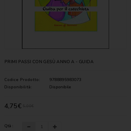
CATECHISMI
COMMENTI
-
LITURGIA
COMMENTI
-
S.
SCRITTURA
PRIMI PASSI CON GESÙ ANNO A - GUIDA
DOCUMENTI
LITURGIA
Codice Prodotto:
9788895983073
Disponibilità:
Disponibile
MARIOLOGIA
MEDITAZIONE
4,75€
5,00€
MUSICA
E
CANTI
Qtà :