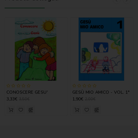
CONOSCERE GESU'
GESÙ MIO AMICO - VOL. 1°
3,33€
1,90€
3,50€
2,00€