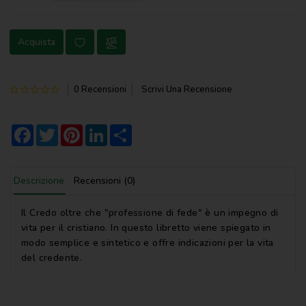
NOVENA
Acquista
PERGAMENE
PREGHIERE
0 Recensioni
Scrivi Una Recensione
REGISTRI
PARROCCHIALI
Facebook
Twitter
Pinterest
LinkedIn
Share
S.
SCRITTURA
Descrizione
Recensioni (0)
SPIRITUALITA'
STORIA
Il Credo oltre che "professione di fede" è un impegno di
vita per il cristiano. In questo libretto viene spiegato in
VARIE
modo semplice e sintetico e offre indicazioni per la vita
del credente.
VARIE
PER
BAMBINI