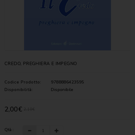
CATECHISMI
COMMENTI
-
LITURGIA
COMMENTI
-
S.
SCRITTURA
CREDO, PREGHIERA E IMPEGNO
DOCUMENTI
LITURGIA
Codice Prodotto:
9788886423595
Disponibilità:
Disponibile
MARIOLOGIA
MEDITAZIONE
2,00€
2,10€
MUSICA
E
CANTI
Qtà :