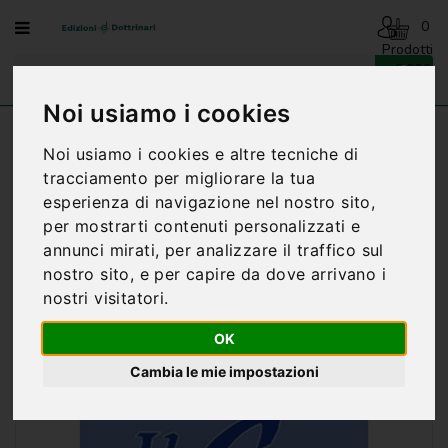
Menu
0
Prodotti
- 0,00€
AVVENTO
-
Noi usiamo i cookies
NATALE
Home
CATECHESI
CATECHESI ADULTI
Noi usiamo i cookies e altre tecniche di
CREDO, PREGHIERA E IMPEGNO
BENEDIZIONI
tracciamento per migliorare la tua
DELLA
esperienza di navigazione nel nostro sito,
FAMIGLIA
per mostrarti contenuti personalizzati e
BIOGRAFIA
annunci mirati, per analizzare il traffico sul
nostro sito, e per capire da dove arrivano i
CARTONCINI
nostri visitatori.
PREGHIERE
OK
CATECHESI
Cambia le mie impostazioni
CATECHESI
SACRAMENTALE