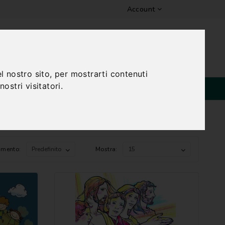
Account
Lista Dei Desideri (0)
0 Prodotti - 0,00€
l nostro sito, per mostrarti contenuti
ostri visitatori.
SPECIALI
amento:
Mostra: