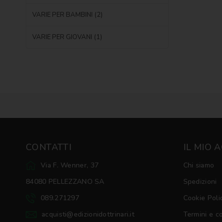
VARIE PER BAMBINI (2)
VARIE PER GIOVANI (1)
CONTATTI
IL MIO 
Via F. Wenner, 37
Chi siamo
84080 PELLEZZANO SA
Spedizioni
089.271297
Cookie Poli
acquisti@edizionidottrinari.it
Termini e c