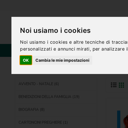
Noi usiamo i cookies
Noi usiamo i cookies e altre tecniche di tracci
personalizzati e annunci mirati, per analizzare il
HOME
CA
CATEGORIE
OK
Cambia le mie impostazioni
Home
CATECHESI RAGAZZI
AVVENTO - NATALE (6)
BENEDIZIONI DELLA FAMIGLIA (19)
BIOGRAFIA (8)
CARTONCINI PREGHIERE (1)