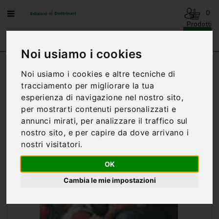
Menu
0
Prodotti
- 0,00€
AVVENTO
-
Noi usiamo i cookies
NATALE
Home
BENEDIZIONI DELLA FAMIGLIA
Noi usiamo i cookies e altre tecniche di
BENEDIZIONI - GESU' E I BAMBINI
BENEDIZIONI
tracciamento per migliorare la tua
DELLA
esperienza di navigazione nel nostro sito,
FAMIGLIA
per mostrarti contenuti personalizzati e
BIOGRAFIA
annunci mirati, per analizzare il traffico sul
nostro sito, e per capire da dove arrivano i
CARTONCINI
nostri visitatori.
PREGHIERE
OK
CATECHESI
Cambia le mie impostazioni
CATECHESI
SACRAMENTALE