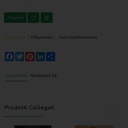
NOVENA
Acquista
PERGAMENE
PREGHIERE
0 Recensioni
Scrivi Una Recensione
REGISTRI
PARROCCHIALI
Facebook
Twitter
Pinterest
LinkedIn
Share
S.
SCRITTURA
Descrizione
Recensioni (0)
SPIRITUALITA'
STORIA
VARIE
Prodotti Collegati
VARIE
PER
BAMBINI