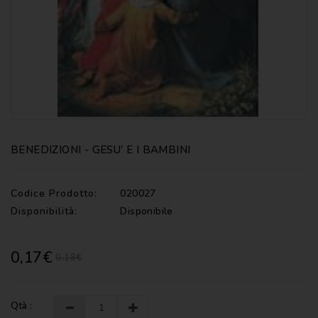
CATECHISMI
COMMENTI
-
LITURGIA
COMMENTI
-
S.
SCRITTURA
BENEDIZIONI - GESU' E I BAMBINI
DOCUMENTI
LITURGIA
Codice Prodotto:
020027
Disponibilità:
Disponibile
MARIOLOGIA
MEDITAZIONE
0,17€
0,18€
MUSICA
E
CANTI
Qtà :