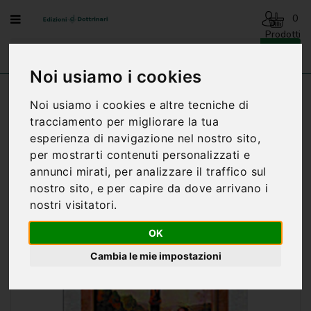
Menu
0
Prodotti
- 0,00€
AVVENTO
-
Noi usiamo i cookies
NATALE
Home
BENEDIZIONI DELLA FAMIGLIA
Noi usiamo i cookies e altre tecniche di
BENEDIZIONI - CROCIFISSIONE-C
BENEDIZIONI
tracciamento per migliorare la tua
DELLA
esperienza di navigazione nel nostro sito,
FAMIGLIA
per mostrarti contenuti personalizzati e
BIOGRAFIA
annunci mirati, per analizzare il traffico sul
nostro sito, e per capire da dove arrivano i
CARTONCINI
nostri visitatori.
PREGHIERE
OK
CATECHESI
Cambia le mie impostazioni
CATECHESI
SACRAMENTALE