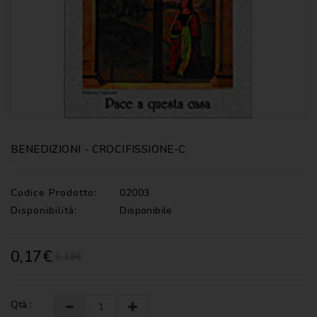
CATECHISMI
COMMENTI
-
LITURGIA
COMMENTI
-
S.
SCRITTURA
BENEDIZIONI - CROCIFISSIONE-C
DOCUMENTI
LITURGIA
Codice Prodotto:
02003
Disponibilità:
Disponibile
MARIOLOGIA
MEDITAZIONE
0,17€
0,18€
MUSICA
E
CANTI
Qtà :