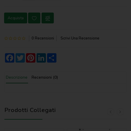
NOVENA
Acquista
PERGAMENE
PREGHIERE
0 Recensioni
Scrivi Una Recensione
REGISTRI
PARROCCHIALI
Facebook
Twitter
Pinterest
LinkedIn
Share
S.
SCRITTURA
Descrizione
Recensioni (0)
SPIRITUALITA'
STORIA
VARIE
Prodotti Collegati
VARIE
PER
BAMBINI