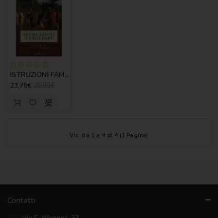
NOVENA
PERGAMENE
PREGHIERE
REGISTRI
ISTRUZIONI FAMILIARI VOL. IV - I VIZI E I SCARAMENTI
PARROCCHIALI
23,75€
25,00€
S.
SCRITTURA
SPIRITUALITA'
Vis. da 1 a 4 di 4 (1 Pagine)
STORIA
VARIE
VARIE
PER
Contatti
BAMBINI
Via F. Wenner, 37