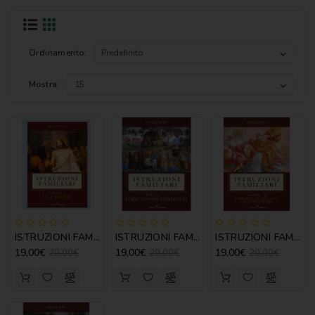
CATECHISMI
COMMENTI
-
Ordinamento:
LITURGIA
Mostra:
COMMENTI
-
S.
SCRITTURA
DOCUMENTI
LITURGIA
MARIOLOGIA
ISTRUZIONI FAMILIARI VOL. I - IL CREDO
ISTRUZIONI FAMILIARI VOL. II - I DIECI COMANDAMENTI
ISTRUZIONI FAMILIARI VOL. III - I PRECETTI...
MEDITAZIONE
19,00€
19,00€
19,00€
20,00€
20,00€
20,00€
MUSICA
E
CANTI