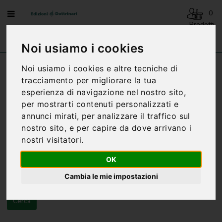
Menu
0
Prodotti
- 0,00€
AVVENTO
Noi usiamo i cookies
-
NATALE
Noi usiamo i cookies e altre tecniche di
Home
Ricerca
tracciamento per migliorare la tua
BENEDIZIONI
DELLA
RICERCA - ISTRUZIONI FAMILIARI
esperienza di navigazione nel nostro sito,
FAMIGLIA
per mostrarti contenuti personalizzati e
Ricerca:
annunci mirati, per analizzare il traffico sul
BIOGRAFIA
nostro sito, e per capire da dove arrivano i
nostri visitatori.
CARTONCINI
PREGHIERE
OK
Ricerca nelle sottocategorie
CATECHESI
Cambia le mie impostazioni
Ricerca in descrizione prodotto
CATECHESI
SACRAMENTALE